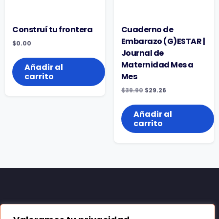
Construí tu frontera
Cuaderno de
Embarazo (G)ESTAR |
$
0.00
Journal de
Maternidad Mes a
Añadir al
carrito
Mes
El
El
$
39.90
$
29.26
precio
precio
original
actual
era:
es:
Añadir al
$39.90.
$29.26.
carrito
Acceder